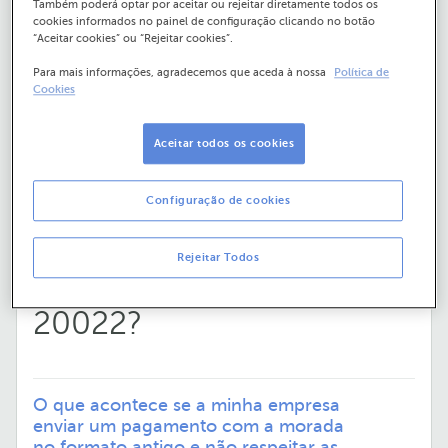
Também poderá optar por aceitar ou rejeitar diretamente todos os
cookies informados no painel de configuração clicando no botão
“Aceitar cookies” ou “Rejeitar cookies”.
O que acontece se a
Para mais informações, agradecemos que aceda à nossa
Política de
Cookies
minha empresa enviar um
pagamento com a
Aceitar todos os cookies
morada no formato
Configuração de cookies
antigo e não respeitar as
Rejeitar Todos
alterações à norma ISO
20022?
O que acontece se a minha empresa
enviar um pagamento com a morada
no formato antigo e não respeitar as