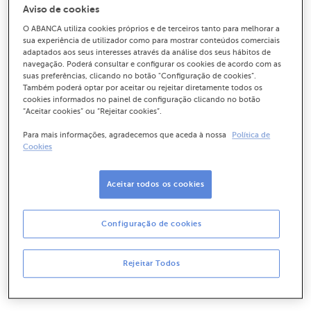
Aviso de cookies
Síntese
O ABANCA utiliza cookies próprios e de terceiros tanto para melhorar a
sua experiência de utilizador como para mostrar conteúdos comerciais
adaptados aos seus interesses através da análise dos seus hábitos de
navegação. Poderá consultar e configurar os cookies de acordo com as
suas preferências, clicando no botão "Configuração de cookies”.
Também poderá optar por aceitar ou rejeitar diretamente todos os
Sem objetivo de
cookies informados no painel de configuração clicando no botão
“Aceitar cookies” ou “Rejeitar cookies”.
investimento sustentável
Para mais informações, agradecemos que aceda à nossa
Política de
Cookies
Aceitar todos os cookies
Características ambientais
ou sociais do produto
Configuração de cookies
financeiro
Rejeitar Todos