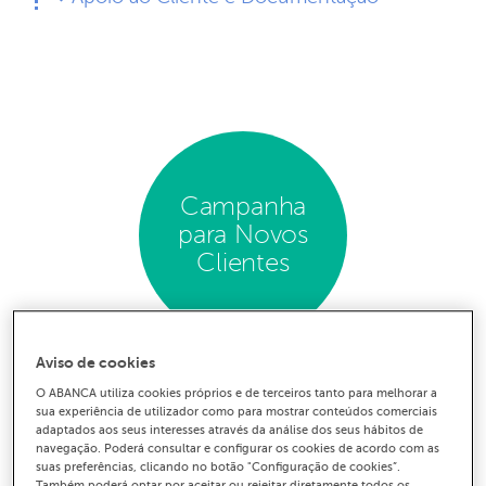
Campanha
para Novos
Clientes
Aviso de cookies
Domicilie o seu ordenado, ou a sua reforma, e receba
mais vantagens na sua conta e na sua vida!
O ABANCA utiliza cookies próprios e de terceiros tanto para melhorar a
sua experiência de utilizador como para mostrar conteúdos comerciais
Saiba mais sobre as nossas campanhas.
adaptados aos seus interesses através da análise dos seus hábitos de
navegação. Poderá consultar e configurar os cookies de acordo com as
suas preferências, clicando no botão "Configuração de cookies”.
Também poderá optar por aceitar ou rejeitar diretamente todos os