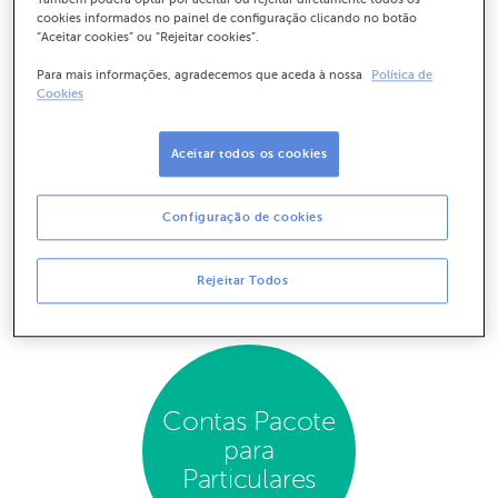
Campanha Domiciliação
cookies informados no painel de configuração clicando no botão
“Aceitar cookies” ou “Rejeitar cookies”.
de Ordenado
Para mais informações, agradecemos que aceda à nossa
Política de
Domicilie o seu ordenado, ou reforma, e receba o
Cookies
impulso certo para crescer Abra uma conta no ABANCA
e descubra o que temos para si. Saiba mais aqui!
Aceitar todos os cookies
Saiba Mais
Configuração de cookies
Rejeitar Todos
Contas Pacote
para
Particulares