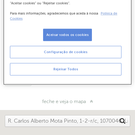
“Aceitar cookies” ou “Rejeitar cookies”.
Para mais informações, agradecemos que aceda à nossa
Política de
Como chegar
Cookies
Aceitar todos os cookies
Horário de funcionamento
Configuração de cookies
Dias úteis das 08:30 às 15:00
Quer que o contactemos?
Rejeitar Todos
Diga-nos
feche e veja o mapa