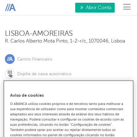
Abrir Conta
LISBOA-AMOREIRAS
R. Carlos Alberto Mota Pinto, 1-2-r/c
,
1070046
,
Lisboa
Centro Financeiro
Dispõe de caixa automático
Aviso de cookies
Para marcar uma reunião:
O ABANCA utiliza cookies próprios e de terceiros tanto para melhorar a
sua experiência de utilizador como para mostrar conteúdos comerciais
21 000 13 00
adaptados aos seus interesses através da análise dos seus hábitos de
navegação. Poderá consultar e configurar os cookies de acordo com as
suas preferências, clicando no botão "Configuração de cookies”.
Para contactar o balcão:
Também poderá optar por aceitar ou rejeitar diretamente todos os
210 001 490
cookies informados no painel de configuração clicando no botão