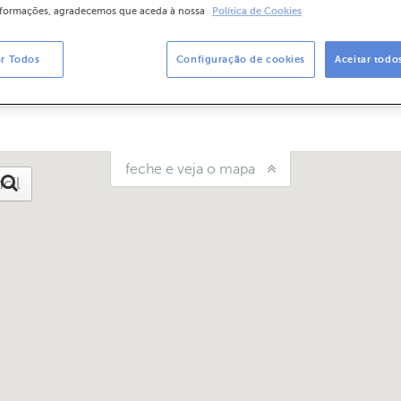
nformações, agradecemos que aceda à nossa
Política de Cookies
5:00
ar Todos
Configuração de cookies
Aceitar todo
mos?
Diga-nos
feche e veja o mapa