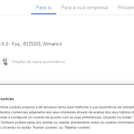
Para si
Para a sua empresa
Privat
lt.2- Esq.
,
8135101
,
Almancil
Dispõe de caixa automático
marcar uma reunião:
Para contactar o balcão:
1 000 13 00
289 351 930
Como che
cookies
liza cookies próprios e de terceiros tanto para melhorar a sua experiência de utiliz
teúdos comerciais adaptados aos seus interesses através da análise dos seus hábitos 
ultar e configurar os cookies de acordo com as suas preferências, clicando no botão 
. Também poderá optar por aceitar ou rejeitar diretamente todos os cookies informado
 clicando no botão “Aceitar cookies” ou “Rejeitar cookies”.
ento