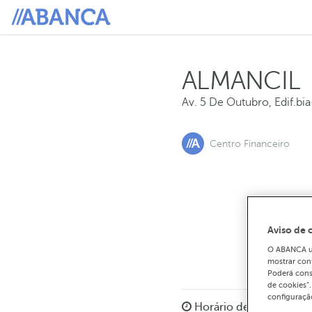
ALMANCIL
Av. 5 De Outubro, Edif.bia-
Centro Financeiro
Para 
2
Aviso de 
O ABANCA uti
mostrar con
Poderá cons
de cookies”
configuração
Horário de funcionam