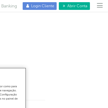
e Banking
Login Cliente
Abrir Conta
gar
ador como para
de navegação.
"Configuração
s no painel de