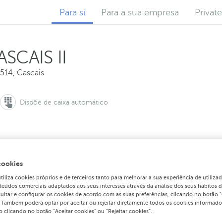
Para si
Para a sua empresa
Privat
SCAIS II
514
,
Cascais
Dispõe de caixa automático
arcar uma reunião:
Para contactar o balcão:
1 000 13 00
214 848 480
Como che
cookies
liza cookies próprios e de terceiros tanto para melhorar a sua experiência de utiliz
teúdos comerciais adaptados aos seus interesses através da análise dos seus hábitos 
ultar e configurar os cookies de acordo com as suas preferências, clicando no botão 
. Também poderá optar por aceitar ou rejeitar diretamente todos os cookies informado
 clicando no botão “Aceitar cookies” ou “Rejeitar cookies”.
ento