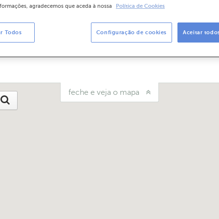
nformações, agradecemos que aceda à nossa
Política de Cookies
5:00
ar Todos
Configuração de cookies
Aceitar todo
mos?
Diga-nos
feche e veja o mapa