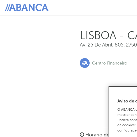
LISBOA - CA
Av. 25 De Abril, 805
,
2750
Centro Financeiro
Para m
2
Aviso de 
O ABANCA uti
mostrar con
Poderá cons
de cookies”
configuração
Horário de funcionam