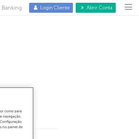
e Banking
Login Cliente
Abrir Conta
gar
ador como para
de navegação.
"Configuração
s no painel de