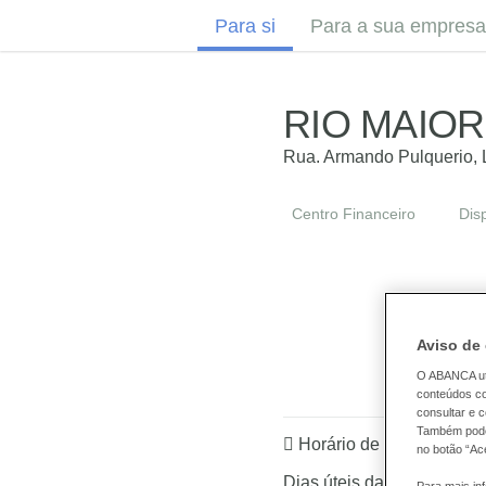
Para si
Para a sua empresa
RIO MAIOR
Rua. Armando Pulquerio, L
Centro Financeiro
Dis
Para m
2
Aviso de
O ABANCA uti
conteúdos co
consultar e 
Também poder
Horário de funcionamen
no botão “Ace
Dias úteis das 08:30 às 1