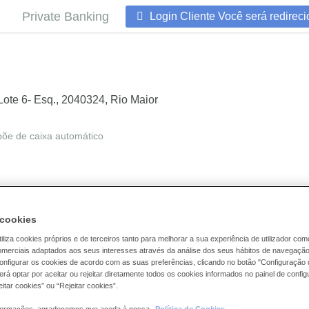
Private Banking
Login Cliente
Você será redireci
ote 6- Esq.
,
2040324
,
Rio Maior
põe de caixa automático
arcar uma reunião:
Para contactar o balcão:
1 000 13 00
243 909 540
Como ch
 cookies
liza cookies próprios e de terceiros tanto para melhorar a sua experiência de utilizador co
merciais adaptados aos seus interesses através da análise dos seus hábitos de navegaçã
configurar os cookies de acordo com as suas preferências, clicando no botão "Configuração 
á optar por aceitar ou rejeitar diretamente todos os cookies informados no painel de config
to
itar cookies” ou “Rejeitar cookies”.
5:00