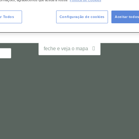
nformações, agradecemos que aceda à nossa
Política de Cookies
s?
Diga-nos
ar Todos
Configuração de cookies
Aceitar todo
feche e veja o mapa