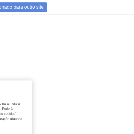
onado para outro site
egar
mo para mostrar
o. Poderá
de cookies”.
uração clicando