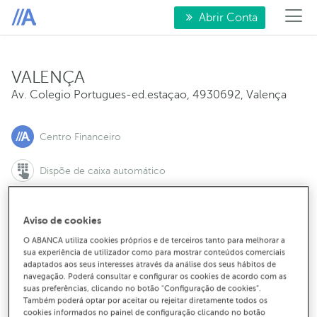
Abrir Conta
VALENÇA
Av. Colegio Portugues-ed.estaçao
,
4930692
,
Valença
Centro Financeiro
Dispõe de caixa automático
Aviso de cookies
Para marcar uma reunião:
O ABANCA utiliza cookies próprios e de terceiros tanto para melhorar a
sua experiência de utilizador como para mostrar conteúdos comerciais
21 000 13 00
adaptados aos seus interesses através da análise dos seus hábitos de
navegação. Poderá consultar e configurar os cookies de acordo com as
suas preferências, clicando no botão "Configuração de cookies”.
Para contactar o balcão:
Também poderá optar por aceitar ou rejeitar diretamente todos os
251 800 510
cookies informados no painel de configuração clicando no botão