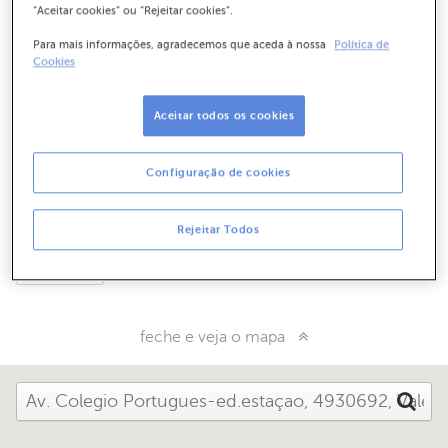
“Aceitar cookies” ou “Rejeitar cookies”.
Para mais informações, agradecemos que aceda à nossa
Política de
Como chegar
Cookies
Aceitar todos os cookies
Horário de funcionamento
Configuração de cookies
Dias úteis das 08:30 às 15:00
Quer que o contactemos?
Rejeitar Todos
Diga-nos
feche e veja o mapa