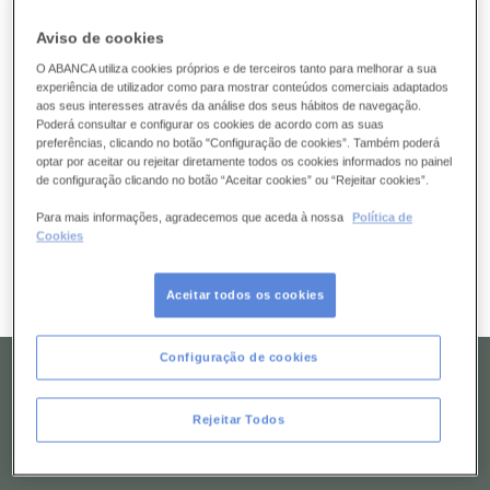
Aviso de cookies
O ABANCA utiliza cookies próprios e de terceiros tanto para melhorar a sua
experiência de utilizador como para mostrar conteúdos comerciais adaptados
Horário de funcionamento
aos seus interesses através da análise dos seus hábitos de navegação.
Poderá consultar e configurar os cookies de acordo com as suas
Dias úteis das 09:00 às 17:00
preferências, clicando no botão "Configuração de cookies”. Também poderá
optar por aceitar ou rejeitar diretamente todos os cookies informados no painel
de configuração clicando no botão “Aceitar cookies” ou “Rejeitar cookies”.
Quer que o contactemos?
Para mais informações, agradecemos que aceda à nossa
Política de
Diga-nos
Cookies
Aceitar todos os cookies
feche e veja o mapa
Configuração de cookies
Rejeitar Todos