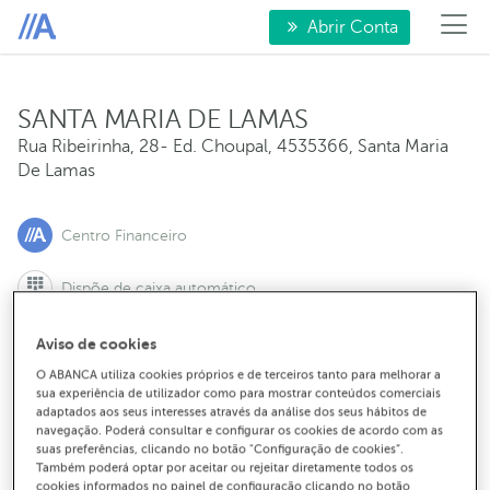
Abrir Conta
SANTA MARIA DE LAMAS
Rua Ribeirinha, 28- Ed. Choupal
,
4535366
,
Santa Maria
De Lamas
Centro Financeiro
Dispõe de caixa automático
Aviso de cookies
O ABANCA utiliza cookies próprios e de terceiros tanto para melhorar a
Para marcar uma reunião:
sua experiência de utilizador como para mostrar conteúdos comerciais
adaptados aos seus interesses através da análise dos seus hábitos de
21 000 13 00
navegação. Poderá consultar e configurar os cookies de acordo com as
suas preferências, clicando no botão "Configuração de cookies”.
Também poderá optar por aceitar ou rejeitar diretamente todos os
Para contactar o balcão:
cookies informados no painel de configuração clicando no botão