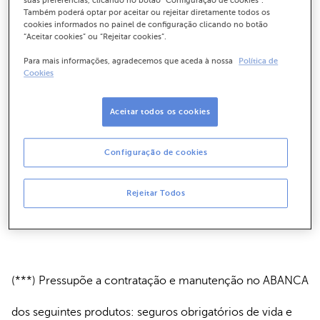
suas preferências, clicando no botão "Configuração de cookies”.
Também poderá optar por aceitar ou rejeitar diretamente todos os
cookies informados no painel de configuração clicando no botão
associadas facultativas (***) (TAEG 5,5%( * *)).
“Aceitar cookies” ou “Rejeitar cookies”.
Para mais informações, agradecemos que aceda à nossa
Política de
Cookies
Taxa Fixa:
Aceitar todos os cookies
- Taxa fixa de 4,85% (TAEG 6,1%( * )).
Configuração de cookies
- Taxa fixa desde 3,85%, considerando a contratação e
manutenção de vendas associadas facultativas (***)
Rejeitar Todos
(TAEG 6,0%( * *)).
(***) Pressupõe a contratação e manutenção no ABANCA
dos seguintes produtos: seguros obrigatórios de vida e