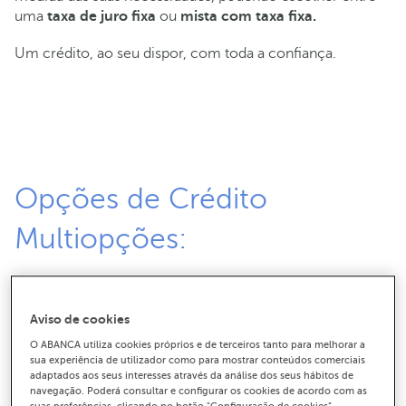
uma
taxa de juro fixa
ou
mista com taxa fixa.
Um crédito, ao seu dispor, com toda a confiança.
Opções de Crédito
Multiopções:
Taxa Mista:
Aviso de cookies
- Taxa fixa inicial desde 3,70% (TAEG 5,6%( * )).
O ABANCA utiliza cookies próprios e de terceiros tanto para melhorar a
sua experiência de utilizador como para mostrar conteúdos comerciais
- Taxa fixa inicial desde 2,70% e Spread desde 0,70%,
adaptados aos seus interesses através da análise dos seus hábitos de
navegação. Poderá consultar e configurar os cookies de acordo com as
considerando a contratação e manutenção de vendas