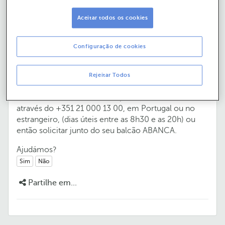
dados da empresa?
Aceitar todos os cookies
Configuração de cookies
Como posso alterar os dados da
empresa?
Rejeitar Todos
Pode alterar os dados da empresa (morada, email, …)
através do +351 21 000 13 00, em Portugal ou no
estrangeiro, (dias úteis entre as 8h30 e as 20h) ou
então solicitar junto do seu balcão ABANCA.
Ajudámos?
Sim
Não
Partilhe em...