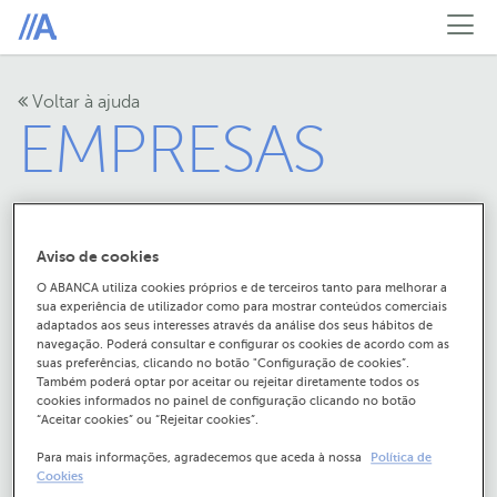
Voltar à ajuda
EMPRESAS
Aviso de cookies
O ABANCA utiliza cookies próprios e de terceiros tanto para melhorar a
sua experiência de utilizador como para mostrar conteúdos comerciais
adaptados aos seus interesses através da análise dos seus hábitos de
Poderei continuar a fazer
navegação. Poderá consultar e configurar os cookies de acordo com as
suas preferências, clicando no botão "Configuração de cookies”.
transações de e-
Também poderá optar por aceitar ou rejeitar diretamente todos os
cookies informados no painel de configuração clicando no botão
“Aceitar cookies” ou “Rejeitar cookies”.
commerce e pagamentos
Para mais informações, agradecemos que aceda à nossa
Política de
Cookies
por wallets?