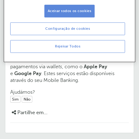
Aceitar todos os cookies
Poderei continuar a fazer transações de
Configuração de cookies
e-commerce e pagamentos por
wallets?
Rejeitar Todos
Sim, poderá continuar a efetuar transações
e-
commerce
através de um
cartão virtual
e
pagamentos via
wallets
, como o
Apple Pay
e
Google Pay
. Estes serviços estão disponíveis
através do seu Mobile Banking.
Ajudámos?
Sim
Não
Partilhe em...