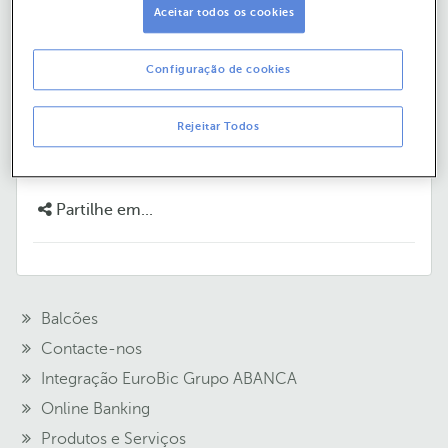
ABANCA?
Aceitar todos os cookies
As nossas Agências encontram-se abertas nos dias
Configuração de cookies
úteis entre as 8:30h e as 15h. Não encerramos à hora
de almoço.
Rejeitar Todos
Ajudámos?
Sim
Não
Partilhe em...
Balcões
Contacte-nos
Integração EuroBic Grupo ABANCA
Online Banking
Produtos e Serviços