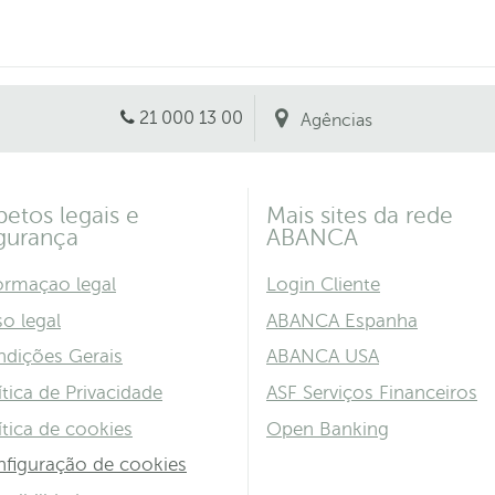
21 000 13 00
Agências
petos legais e
Mais sites da rede
gurança
ABANCA
ormaçao legal
Login Cliente
so legal
ABANCA Espanha
dições Gerais
ABANCA USA
ítica de Privacidade
ASF Serviços Financeiros
ítica de cookies
Open Banking
figuração de cookies