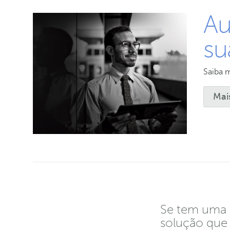
Au
su
Saiba 
Mai
Se tem uma 
solução que 