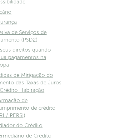
ssibilidade
çário
urança
etiva de Serviços de
gamento (PSD2)
seus direitos quando
tua pagamentos na
ropa
idas de Mitigação do
ento das Taxas de Juros
Crédito Habitação
ormação de
umprimento de crédito
RI / PERSI)
iador do Crédito
ermediário de Crédito