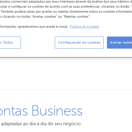
teúdos comerciais adaptados aos seus interesses através da análise dos seus hábitos 
nta à Ordem para Em
ultar e configurar os cookies de acordo com as suas preferências, clicando no botão 
. Também poderá optar por aceitar ou rejeitar diretamente todos os cookies informado
 clicando no botão “Aceitar cookies” ou “Rejeitar cookies”.
a bancária para empresas ideal para o negócio das Empresas e 
nformações, agradecemos que aceda à nossa
Política de Cookies
a de um serviço profissional e personalizado.
ar Todos
Configuração de cookies
Aceitar todo
s informação
ntas Business
adaptadas ao dia a dia do seu negócio.