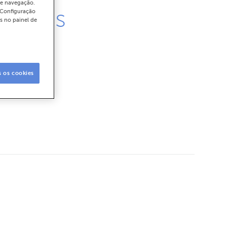
de navegação.
presas
"Configuração
s no painel de
ENI's, com a
s os cookies