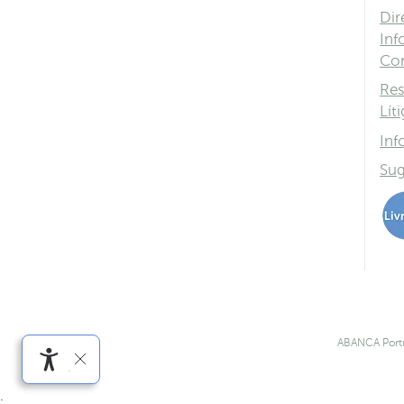
Dir
Inf
Co
Res
Lít
Inf
Sug
ABANCA Portu
.