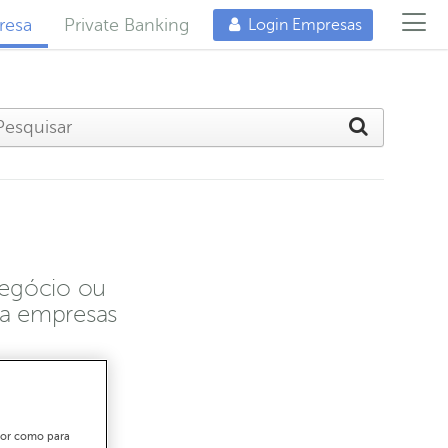
resa
Private Banking
Login Empresas
negócio ou
ra empresas
ador como para