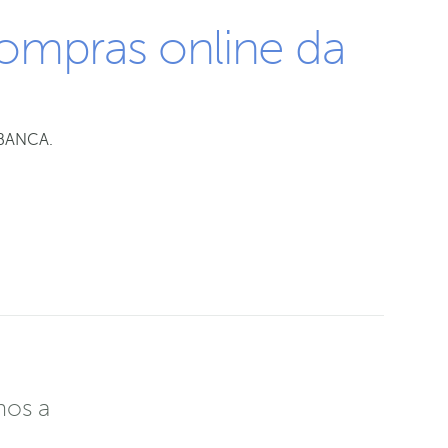
compras online da
ABANCA.
mos a