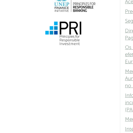
Ace
Pre
Seg
Dir
Pa
Os 
efe
Eu
Med
Aum
no 
Inf
inc
(PA
Med
Int