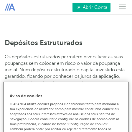
Abrir Conta
Depósitos Estruturados
Os depósitos estruturados permitem diversificar as suas
poupanças sem colocar em risco o valor da poupança
inicial. Num depósito estruturado o capital investido está
garantido, ficando por conhecer os juros da aplicação,
que pode estar indexada à variação de uma ação ou
cabazes de ações, índices, obrigações, câmbios ou
matérias-primas.
Aviso de cookies
O ABANCA utiliza cookies próprios e de terceiros tanto para melhorar a
Desta forma, através desta aplicação pode-se conseguir
sua experiência de utilizador como para mostrar conteúdos comerciais
exposição a mercados de maior risco e volatilidade sem
adaptados aos seus interesses através da análise dos seus hábitos de
navegação. Poderá consultar e configurar os cookies de acordo com as
colocar em causa o valor inicial da poupança, uma vez
suas preferências, clicando no botão "Configuração de cookies”.
que a taxa de juro fica dependente do desempenho do
Também poderá optar por aceitar ou rejeitar diretamente todos os