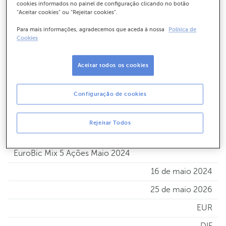
ativo subjacente.
cookies informados no painel de configuração clicando no botão
“Aceitar cookies” ou “Rejeitar cookies”.
Histórico de Produtos
Para mais informações, agradecemos que aceda à nossa
Política de
Cookies
EuroBic Multisector Julho 2024
Aceitar todos os cookies
16 de julho 2024
Configuração de cookies
23 de julho 2026
EUR
Rejeitar Todos
DIF
EuroBic Mix 5 Ações Maio 2024
16 de maio 2024
25 de maio 2026
EUR