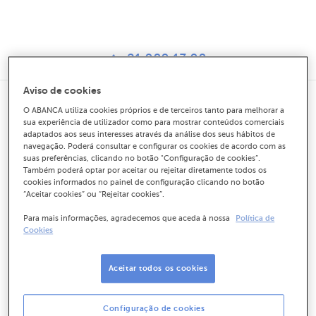
21 000 13 00
Aviso de cookies
O ABANCA utiliza cookies próprios e de terceiros tanto para melhorar a
Tudo o que precisa de
sua experiência de utilizador como para mostrar conteúdos comerciais
adaptados aos seus interesses através da análise dos seus hábitos de
saber para fazer a
navegação. Poderá consultar e configurar os cookies de acordo com as
suas preferências, clicando no botão "Configuração de cookies”.
Também poderá optar por aceitar ou rejeitar diretamente todos os
Candidatura do Ensino
cookies informados no painel de configuração clicando no botão
“Aceitar cookies” ou “Rejeitar cookies”.
Superior
Para mais informações, agradecemos que aceda à nossa
Política de
Cookies
A candidatura ao ensino superior é um momento
importante para muitos estudantes que procuram uma
Aceitar todos os cookies
formação académica de qualidade e a oportunidade de
desenvolver as suas competências e habilidades. No
Configuração de cookies