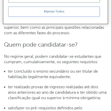
entanto, este processo pode ser complicado e confuso
para aqueles que não estão familiarizados com as
diferentes fases de candidatura e os requisitos
Rejeitar Todos
necessários. Neste artigo, iremos explorar todos os
passos necessários para fazer a candidatura ao ensino
superior, bem como as principais questões relacionadas
com as diferentes fases do processo.
Quem pode candidatar-se?
No regime geral, podem candidatar-se estudantes que
cumpram, cumulativamente, os seguintes requisitos:
ter concluído o ensino secundário ou ser titular de
habilitação legalmente equivalente;
ter realizado provas de ingresso realizadas até dois
anos anteriores ao ano de candidatura e ter obtido uma
classificação igual ou superior à mínima obrigatória;
satisfazer os pré-requisitos definidos pelo