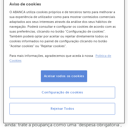
conta própria.
Aviso de cookies
O ABANCA utiliza cookies próprios e de terceiros tanto para melhorar a
A liberdade é grande, mas exige uma gestão financeira
sua experiência de utilizador como para mostrar conteúdos comerciais
disciplinada. Para começar a poupar dinheiro deve criar
adaptados aos seus interesses através da análise dos seus hábitos de
um fluxo de rendimento equilibrado, capaz de cobrir
navegação. Poderá consultar e configurar os cookies de acordo com as
despesas, permitir investimento no negócio e garantir
suas preferências, clicando no botão "Configuração de cookies”.
Também poderá optar por aceitar ou rejeitar diretamente todos os
uma margem para poupança.
cookies informados no painel de configuração clicando no botão
“Aceitar cookies” ou “Rejeitar cookies”.
O primeiro passo é compreender que a
poupança deve
fazer parte do seu orçamento mensal
. Mesmo que os
Para mais informações, agradecemos que aceda à nossa
Política de
Cookies
rendimentos variem, é importante definir uma quantia
fixa ou uma percentagem dos ganhos para colocar de
lado todos os meses. Ao incluir a poupança no seu
Aceitar todos os cookies
planeamento financeiro,
garante que consegue criar
uma reserva regular e consistente
, em vez de depender
Configuração de cookies
apenas do que possa sobrar no fim do mês.
Observe os
ganhos dos últimos meses e use a média
Rejeitar Todos
como referência para o seu orçamento
, separe sempre
as contas pessoais das profissionais. Mais importante
ainda: trate a poupança como uma “despesa obrigatória”,