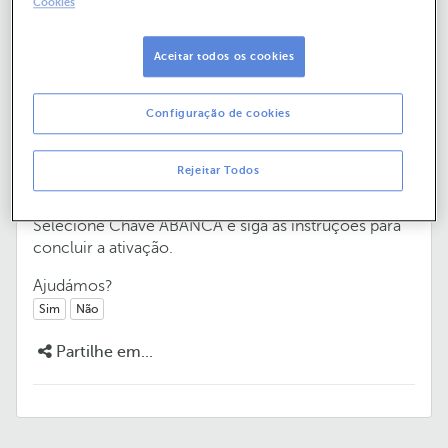
Cookies
Como ativar a Chave ABANCA no
Mobile Banking?
Aceitar todos os cookies
Em dois passos simples - não demora mais de um
Configuração de cookies
minuto!
Abra o seu Mobile Banking e aceda à secção
Rejeitar Todos
Segurança a partir do seu perfil.
Selecione Chave ABANCA e siga as instruções para
concluir a ativação.
Ajudámos?
Sim
Não
Partilhe em...