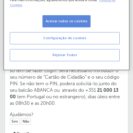
Para mais informações, agradecemos que aceda à nossa
Política de
Cookies
Como posso aceder à minha Banca à
Distância?
Aceitar todos os cookies
Pode aceder à Banca à Distância do ABANCA através
Configuração de cookies
do seu telemóvel ou tablet, fazendo o download da
App do ABANCA para Android e iOS na App Store ou
Rejeitar Todos
Play Store. Caso pretenda aceder ao Online Banking,
através do seu computador, vá até
www.abanca.pt
e
só tem de fazer Login. Será necessário introduzir o
seu número de “Cartão de Cidadão” e o seu código
PIN. Se não tem o PIN, poderá solicitá-lo junto do
seu balcão ABANCA ou através do +351
21 000 13
00
(em Portugal ou no estrangeiro), dias úteis entre
as 08h30 e as 20h00.
Ajudámos?
Sim
Não