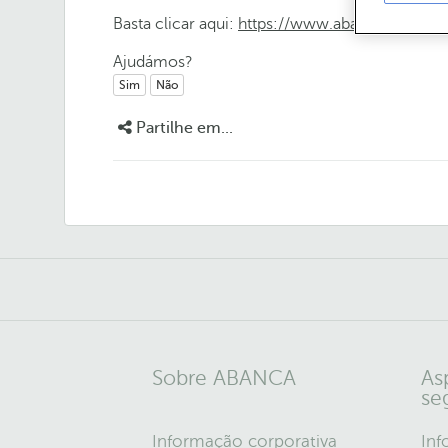
Basta clicar aqui:
https://www.abanca.pt/pt/ba
Ajudámos?
Sim
Não
Partilhe em...
Sobre ABANCA
As
se
Informação corporativa
Inf