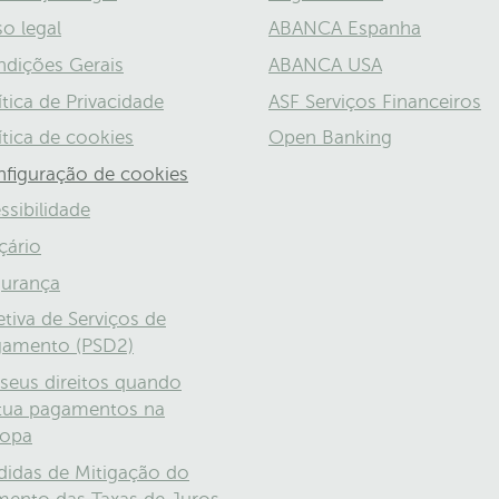
so legal
ABANCA Espanha
dições Gerais
ABANCA USA
ítica de Privacidade
ASF Serviços Financeiros
ítica de cookies
Open Banking
figuração de cookies
ssibilidade
çário
urança
etiva de Serviços de
gamento (PSD2)
seus direitos quando
tua pagamentos na
ropa
idas de Mitigação do