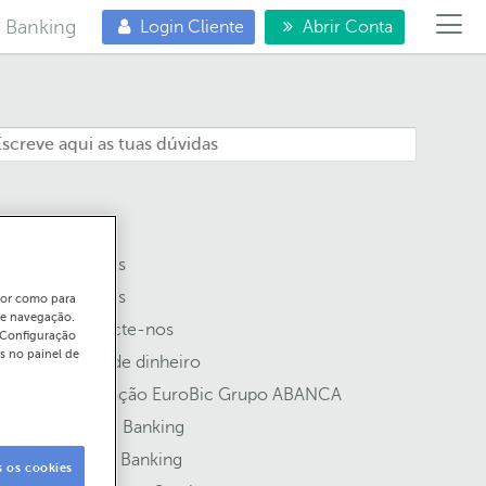
e Banking
Login Cliente
Abrir Conta
Balcões
Cartões
ador como para
de navegação.
Contacte-nos
"Configuração
s no painel de
Envio de dinheiro
Integração EuroBic Grupo ABANCA
Mobile Banking
Online Banking
s os cookies