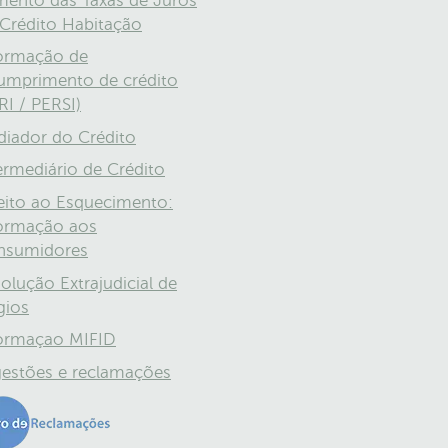
ento das Taxas de Juros
Crédito Habitação
ormação de
umprimento de crédito
RI / PERSI)
iador do Crédito
ermediário de Crédito
eito ao Esquecimento:
ormação aos
nsumidores
olução Extrajudicial de
igios
ormaçao MIFID
estões e reclamações