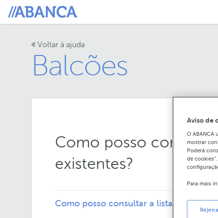
Voltar à ajuda
Balcões
Aviso de 
O ABANCA uti
Como posso consultar 
mostrar con
Poderá cons
existentes?
de cookies”
configuração
Para mais i
Como posso consultar a lista de Balcões
Rejeit