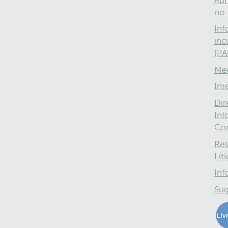
Aum
no 
Inf
inc
(PA
Med
Int
Dir
Inf
Co
Res
Lít
Inf
Sug