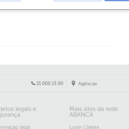
lcoes/
21 000 13 00
Agências
petos legais e
Mais sites da rede
gurança
ABANCA
ormaçao legal
Login Cliente