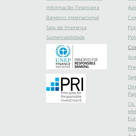
Informação Financeira
Avi
Banesco Internacional
Con
Sala de Imprensa
Pol
Sustentabilidade
Pol
Con
Ace
Pre
Seg
Dir
Pa
Os 
efe
Eu
Med