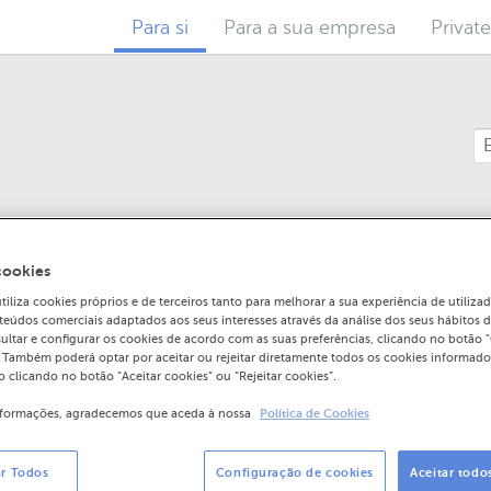
Para si
Para a sua empresa
Privat
cookies
liza cookies próprios e de terceiros tanto para melhorar a sua experiência de utiliz
a lista de Balcões
teúdos comerciais adaptados aos seus interesses através da análise dos seus hábitos 
ultar e configurar os cookies de acordo com as suas preferências, clicando no botão 
. Também poderá optar por aceitar ou rejeitar diretamente todos os cookies informado
 clicando no botão “Aceitar cookies” ou “Rejeitar cookies”.
nformações, agradecemos que aceda à nossa
Política de Cookies
 existentes?
ar Todos
Configuração de cookies
Aceitar todo