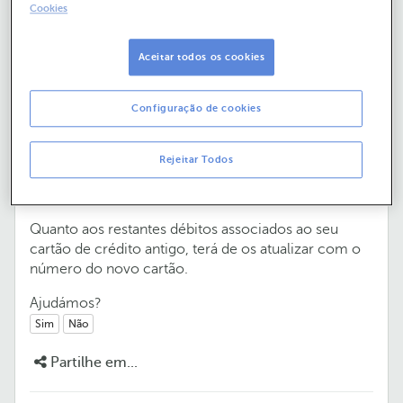
Cookies
Aceitar todos os cookies
Débitos diretos
Configuração de cookies
No caso da Via Verde, se estiver associada ao cartão
de crédito antigo, terá de fazer uma nova associação
ao novo cartão através do Online Banking. Caso o
Rejeitar Todos
cartão que esteja associado seja o de débito, não
necessitará de qualquer ação da sua parte.
Quanto aos restantes débitos associados ao seu
cartão de crédito antigo, terá de os atualizar com o
número do novo cartão.
Ajudámos?
Sim
Não
Partilhe em...