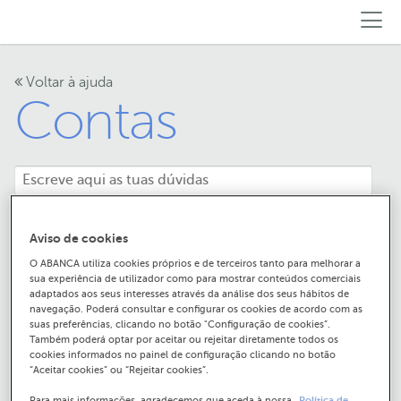
Voltar à ajuda
Contas
Aviso de cookies
O ABANCA utiliza cookies próprios e de terceiros tanto para melhorar a
No Serviço de Banca à
sua experiência de utilizador como para mostrar conteúdos comerciais
adaptados aos seus interesses através da análise dos seus hábitos de
Distância posso ver as
navegação. Poderá consultar e configurar os cookies de acordo com as
suas preferências, clicando no botão "Configuração de cookies”.
Também poderá optar por aceitar ou rejeitar diretamente todos os
minhas contas de
cookies informados no painel de configuração clicando no botão
“Aceitar cookies” ou “Rejeitar cookies”.
Portugal e Espanha?
Para mais informações, agradecemos que aceda à nossa
Política de