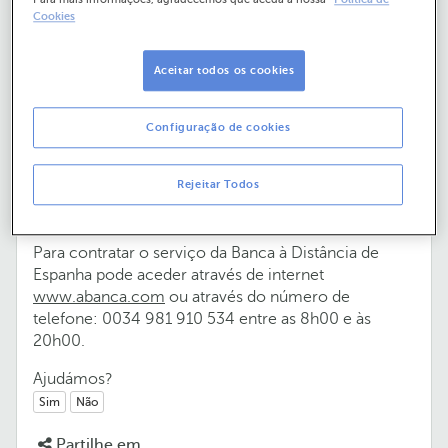
Cookies
Aceitar todos os cookies
No Serviço de Banca à Distância posso
ver as minhas contas de Portugal e
Espanha?
Configuração de cookies
Para poder aceder às contas em ambos países
Rejeitar Todos
necessita de contratar este serviço em cada um
deles, já que funcionam com acessos distintos.
Para contratar o serviço da Banca à Distância de
Espanha pode aceder através de internet
www.abanca.com
ou através do número de
telefone: 0034 981 910 534 entre as 8h00 e às
20h00.
Ajudámos?
Sim
Não
Partilhe em...