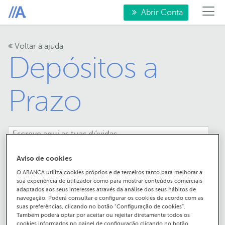
Abrir Conta
Voltar à ajuda
Depósitos a
Prazo
Aviso de cookies
O ABANCA utiliza cookies próprios e de terceiros tanto para melhorar a
sua experiência de utilizador como para mostrar conteúdos comerciais
O que são depósitos a
adaptados aos seus interesses através da análise dos seus hábitos de
navegação. Poderá consultar e configurar os cookies de acordo com as
prazo e poupanças?
suas preferências, clicando no botão "Configuração de cookies”.
Também poderá optar por aceitar ou rejeitar diretamente todos os
cookies informados no painel de configuração clicando no botão