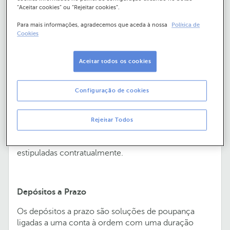
“Aceitar cookies” ou “Rejeitar cookies”.
Para mais informações, agradecemos que aceda à nossa
Política de
O que são depósitos a prazo e
Cookies
poupanças?
Aceitar todos os cookies
Depósitos à Ordem
Esta modalidade de poupança caracteriza-se pela
Configuração de cookies
inexistência de um prazo definido, permitindo a
movimentação ou retirada dos fundos em qualquer
instante. Quando possuem uma taxa de juro
Rejeitar Todos
associada, asseguram uma remuneração sobre o
saldo depositado, sendo os juros liquidados nas datas
estipuladas contratualmente.
Depósitos a Prazo
Os depósitos a prazo são soluções de poupança
ligadas a uma conta à ordem com uma duração