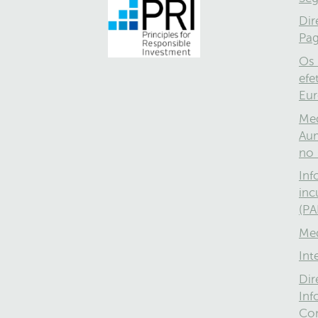
Dir
Pa
Os 
efe
Eu
Med
Aum
no 
Inf
inc
(PA
Med
Int
Dir
Inf
Co