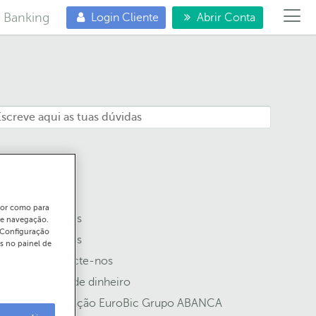
e Banking
Login Cliente
Abrir Conta
ador como para
Balcões
de navegação.
"Configuração
Cartões
s no painel de
Contacte-nos
Envio de dinheiro
Integração EuroBic Grupo ABANCA