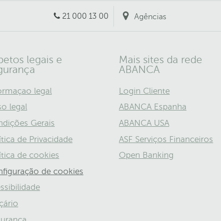
21 000 13 00
Agências
petos legais e
Mais sites da rede
gurança
ABANCA
ormaçao legal
Login Cliente
so legal
ABANCA Espanha
dições Gerais
ABANCA USA
ítica de Privacidade
ASF Serviços Financeiros
ítica de cookies
Open Banking
figuração de cookies
ssibilidade
çário
urança