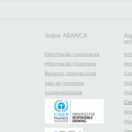
Sobre ABANCA
As
se
Informação corporativa
Inf
Informação Financeira
Avi
Banesco Internacional
Con
Sala de Imprensa
Pol
Sustentabilidade
Pol
Con
Ace
Pre
Seg