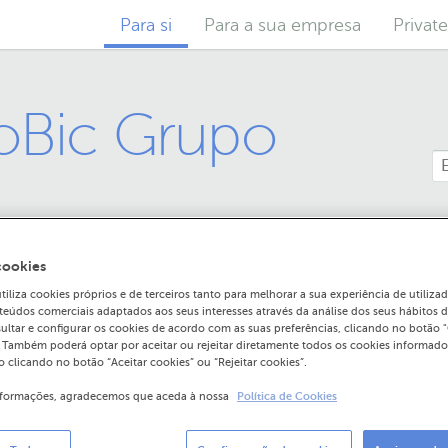
Para si
Para a sua empresa
Privat
roBic Grupo
cookies
liza cookies próprios e de terceiros tanto para melhorar a sua experiência de utiliz
teúdos comerciais adaptados aos seus interesses através da análise dos seus hábitos 
ultar e configurar os cookies de acordo com as suas preferências, clicando no botão 
. Também poderá optar por aceitar ou rejeitar diretamente todos os cookies informado
ecisam de realizar algum
 clicando no botão “Aceitar cookies” ou “Rejeitar cookies”.
o processo de integração?
nformações, agradecemos que aceda à nossa
Política de Cookies