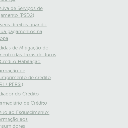
etiva de Serviços de
gamento (PSD2)
seus direitos quando
tua pagamentos na
ropa
idas de Mitigação do
ento das Taxas de Juros
Crédito Habitação
ormação de
umprimento de crédito
RI / PERSI)
iador do Crédito
ermediário de Crédito
eito ao Esquecimento:
ormação aos
nsumidores