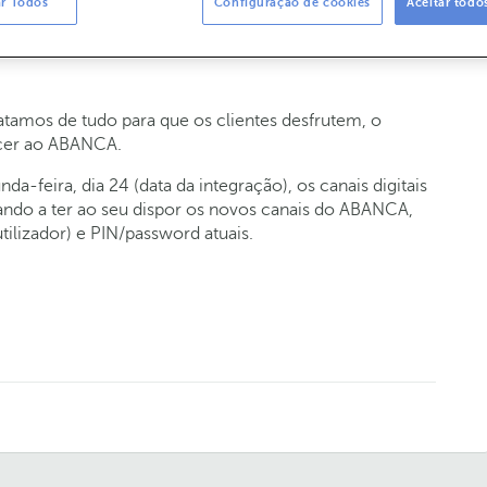
ar Todos
Configuração de cookies
Aceitar todo
ar algum procedimento durante o processo
ratamos de tudo para que os clientes desfrutem, o
ncer ao ABANCA.
da-feira, dia 24 (data da integração), os canais digitais
sando a ter ao seu dispor os novos canais do ABANCA,
tilizador) e PIN/password atuais.