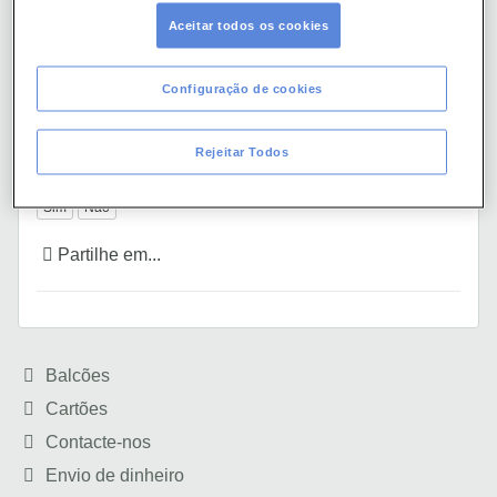
Aceitar todos os cookies
Se substituir o meu cartão perco a
adesão ao 3D Secure?
Configuração de cookies
Não. O serviço mantém-se ativo nas renovações e
substituições efetuadas dentro da validade do cartão.
Rejeitar Todos
Ajudámos?
Sim
Não
Partilhe em...
Balcões
Cartões
Contacte-nos
Envio de dinheiro