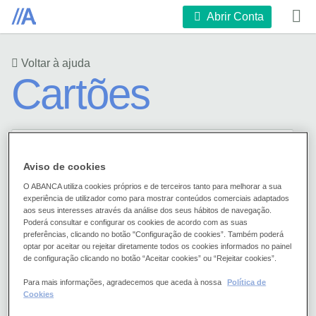
Abrir Conta
Voltar à ajuda
Cartões
Aviso de cookies
O ABANCA utiliza cookies próprios e de terceiros tanto para melhorar a sua
experiência de utilizador como para mostrar conteúdos comerciais adaptados
Se substituir o meu cartão
aos seus interesses através da análise dos seus hábitos de navegação.
Poderá consultar e configurar os cookies de acordo com as suas
preferências, clicando no botão "Configuração de cookies”. Também poderá
perco a adesão ao 3D
optar por aceitar ou rejeitar diretamente todos os cookies informados no painel
de configuração clicando no botão “Aceitar cookies” ou “Rejeitar cookies”.
Secure?
Para mais informações, agradecemos que aceda à nossa
Política de
Cookies