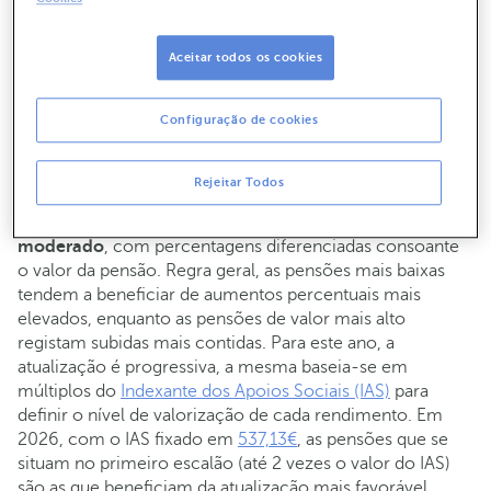
O aumento das pensões em 2026 decorre da aplicação
da
fórmula de atualização automática prevista na lei
, que
Aceitar todos os cookies
conjuga o crescimento do PIB com a variação média do
IPC (Índice de Preços no Consumidor). Este mecanismo
Configuração de cookies
visa salvaguardar o poder de compra dos pensionistas
perante a inflação registada no último ano.
Rejeitar Todos
De acordo com as estimativas atualmente conhecidas, a
maioria das pensões deverá registar um
aumento
moderado
, com percentagens diferenciadas consoante
o valor da pensão. Regra geral, as pensões mais baixas
tendem a beneficiar de aumentos percentuais mais
elevados, enquanto as pensões de valor mais alto
registam subidas mais contidas. Para este ano, a
atualização é progressiva, a mesma baseia-se em
múltiplos do
Indexante dos Apoios Sociais (IAS)
para
definir o nível de valorização de cada rendimento. Em
2026, com o IAS fixado em
537,13€
, as pensões que se
situam no primeiro escalão (até 2 vezes o valor do IAS)
são as que beneficiam da atualização mais favorável,