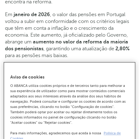
encontra na reforma.
Em
janeiro de 2026
, o valor das pensões em Portugal
voltou a subir em conformidade com os critérios legais
que têm em conta a inflação e o crescimento da
economia. Este aumento, já oficializado pelo Governo,
abrange um
aumento no valor da reforma da maioria
dos pensionistas
, garantindo uma atualização de
2,80%
para as pensões mais baixas.
Neste artigo, explicamos
qual será o aumento das
pensões
, quem beneficia, como é feito o cálculo, quais
Aviso de cookies
os
novos valores estimados por escalão
e de que forma
O ABANCA utiliza cookies próprios e de terceiros tanto para melhorar a
estas alterações podem influenciar o orçamento mensal
sua experiência de utilizador como para mostrar conteúdos comerciais
dos pensionistas.
adaptados aos seus interesses através da análise dos seus hábitos de
navegação. Poderá consultar e configurar os cookies de acordo com as
suas preferências, clicando no botão "Configuração de cookies”.
Também poderá optar por aceitar ou rejeitar diretamente todos os
cookies informados no painel de configuração clicando no botão
Qual o aumento das pensões para
“Aceitar cookies” ou “Rejeitar cookies”.
2026
Para mais informações, agradecemos que aceda à nossa
Política de
Cookies