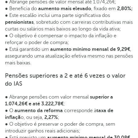
● Abrange pensões de valor mensal até 1.074,26€;
● Beneficia do
aumento mais elevado
, fixado em
2,80%;
● Este escalão inclui uma parte significativa dos
pensionistas
, sobretudo com carreiras contributivas mais
curtas ou salários mais baixos ao longo da vida ativa;
● O objetivo é compensar o impacto da inflação e
reforçar o poder de compra;
● Está garantido um
aumento mínimo mensal de 9,29€
,
assegurando uma atualização efetiva mesmo nas pensões
mais baixas.
Pensões superiores a 2 e até 6 vezes o valor
do IAS
● Abrange pensões com valor mensal
superior a
1.074,26€ e até 3.222,78€
;
● O
aumento da reforma
corresponde à
taxa de
inflaçã
o, ou seja,
2,27%
;
● O objetivo é preservar o poder de compra, sem
introduzir ganhos reais adicionais;
● Está previsto um
aumento mínimo mensal de 30,08€
,