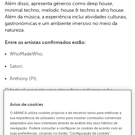
Além disso, apresenta géneros como deep house,
minimal techno, melodic house & techno e afro house.
Além da música, a experiência inclui atividades culturais,
gastronómicas e um ambiente imersivo no meio da
natureza.
Entre os artistas confirmados estão:
WhoMadeWho;
Satori;
Anthöny (Pt).
O festival promete uma atmosfera underground e
intimista, com ênfase na qualidade do som e visuais
envolventes, ideal para os fãs de música eletrónica
Aviso de cookies
experimental e sofisticada. Este ano, o evento une-se ao
O ABANCA utiliza cookies próprios e de terceiros tanto para melhorar a
The Moment
e afirma proporcionar cenários de muita
sua experiência de utilizador como para mostrar conteúdos comerciais
beleza natural.
adaptados aos seus interesses através da análise dos seus hábitos de
navegação. Poderá consultar e configurar os cookies de acordo com as
suas preferências, clicando no botão "Configuração de cookies”.