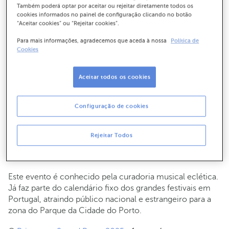
Onde comprar os bilhetes
Também poderá optar por aceitar ou rejeitar diretamente todos os
A Shotgun é a única plataforma disponível para compra
cookies informados no painel de configuração clicando no botão
de bilhetes.
“Aceitar cookies” ou “Rejeitar cookies”.
Para mais informações, agradecemos que aceda à nossa
Política de
Idade de acesso
Cookies
É necessário ter, pelo menos, 18 anos. No caso de surgir
qualquer dúvida, será solicitada a identificação. Sem a
Aceitar todos os cookies
apresentação de um documento de identificação válido,
o acesso não será permitido.
Configuração de cookies
Primavera Sound - 12 a 15 de junho,
Rejeitar Todos
Porto
Este evento é conhecido pela curadoria musical eclética.
Já faz parte do calendário fixo dos grandes festivais em
Portugal, atraindo público nacional e estrangeiro para a
zona do Parque da Cidade do Porto.