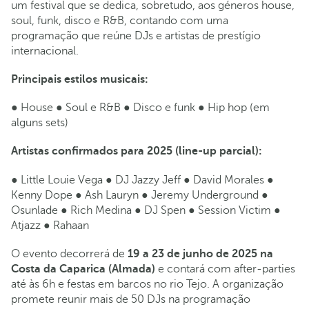
um festival que se dedica, sobretudo, aos géneros house,
soul, funk, disco e R&B, contando com uma
programação que reúne DJs e artistas de prestígio
internacional.
Principais estilos musicais:
● House ● Soul e R&B ● Disco e funk ● Hip hop (em
alguns sets)
Artistas confirmados para 2025 (line-up parcial):
● Little Louie Vega ● DJ Jazzy Jeff ● David Morales ●
Kenny Dope ● Ash Lauryn ● Jeremy Underground ●
Osunlade ● Rich Medina ● DJ Spen ● Session Victim ●
Atjazz ● Rahaan
O evento decorrerá de
19 a 23 de junho de 2025 na
Costa da Caparica (Almada)
e contará com after-parties
até às 6h e festas em barcos no rio Tejo. A organização
promete reunir mais de 50 DJs na programação