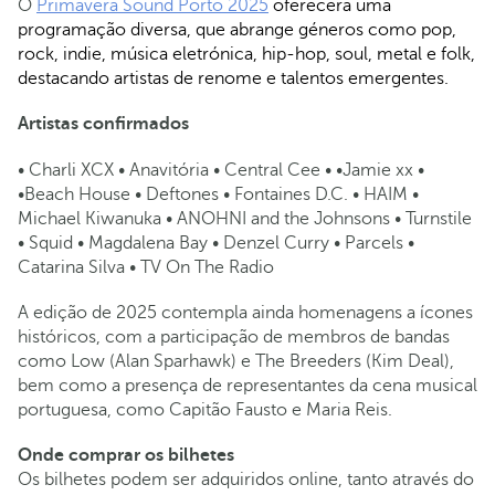
O
Primavera Sound Porto 2025
oferecerá uma
programação diversa, que abrange géneros como pop,
rock, indie, música eletrónica, hip-hop, soul, metal e folk,
destacando artistas de renome e talentos emergentes.
Artistas confirmados
• Charli XCX • Anavitória • Central Cee • •Jamie xx •
•Beach House • Deftones • Fontaines D.C. • HAIM •
Michael Kiwanuka • ANOHNI and the Johnsons • Turnstile
• Squid • Magdalena Bay • Denzel Curry • Parcels •
Catarina Silva • TV On The Radio
A edição de 2025 contempla ainda homenagens a ícones
históricos, com a participação de membros de bandas
como Low (Alan Sparhawk) e The Breeders (Kim Deal),
bem como a presença de representantes da cena musical
portuguesa, como Capitão Fausto e Maria Reis.
Onde comprar os bilhetes
Os bilhetes podem ser adquiridos online, tanto através do