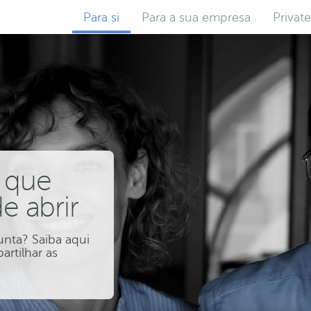
Para si
Para a sua empresa
Privat
 que
e abrir
unta? Saiba aqui
artilhar as