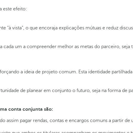
 este efeito:
te “à vista”, o que encoraja explicações mútuas e reduz discu
a cada um a compreender melhor as metas do parceiro, seja tro
eforçando a ideia de projeto comum. Esta identidade partilha
tunidade de planear em conjunto o futuro, seja na forma de p
uma conta conjunta são:
tindo assim pagar rendas, contas e encargos comuns a partir de
ra, visto que ambos os titulares acompanham os movimentos e