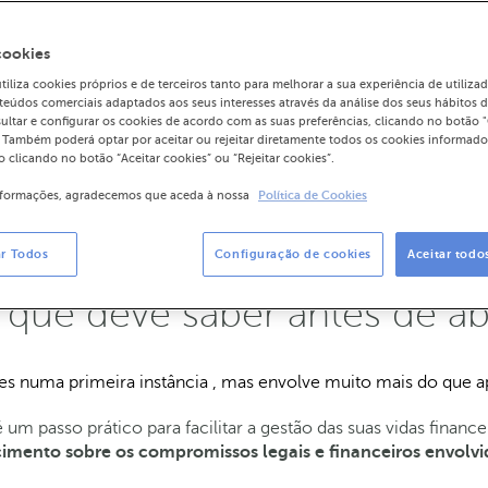
cookies
liza cookies próprios e de terceiros tanto para melhorar a sua experiência de utiliz
teúdos comerciais adaptados aos seus interesses através da análise dos seus hábitos 
ultar e configurar os cookies de acordo com as suas preferências, clicando no botão 
. Também poderá optar por aceitar ou rejeitar diretamente todos os cookies informado
 clicando no botão “Aceitar cookies” ou “Rejeitar cookies”.
21 000 13 00
nformações, agradecemos que aceda à nossa
Política de Cookies
ar Todos
Configuração de cookies
Aceitar todo
que deve saber antes de ab
es numa primeira instância , mas envolve muito mais do que a
um passo prático para facilitar a gestão das suas vidas financei
imento sobre os compromissos legais e financeiros envolvi