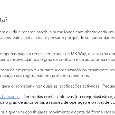
ta?
ra dividir a mesma mochila numa longa caminhada: cada um t
r papéis, vale a pena parar e pensar o porquê de se querer dar 
or apenas pagar a renda sem trocas de MB Way, talvez uma cont
er o motivo clarifica o grau de controlo e de autonomia nece
troca de emprego ou durante a organização do casamento pod
egociação das regras, não em problemas externos.
m gere o homebanking? quais as notificações activadas? Peque
s bancárias
. Dentro das contas coletivas (ou conjuntas) isto é,
a o grau de autonomia, a rapidez de operação e o nível de con
e qualquer um dos titulares movimente a conta de forma indep