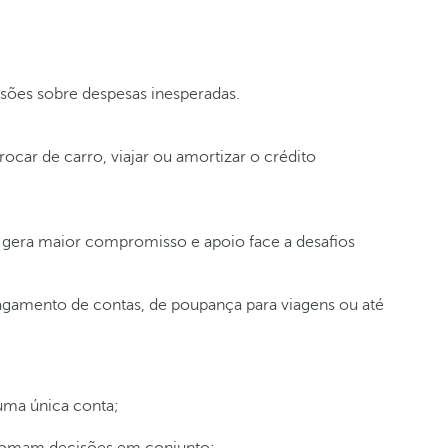
ssões sobre despesas inesperadas.
car de carro, viajar ou amortizar o crédito
da gera maior compromisso e apoio face a desafios
agamento de contas, de poupança para viagens ou até
 uma única conta;
 tomam decisões em conjunto;