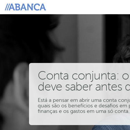
Conta conjunta: o
deve saber antes d
Está a pensar em abrir uma conta conj
quais são os benefícios e desafios em p
finanças e os gastos em uma só conta.