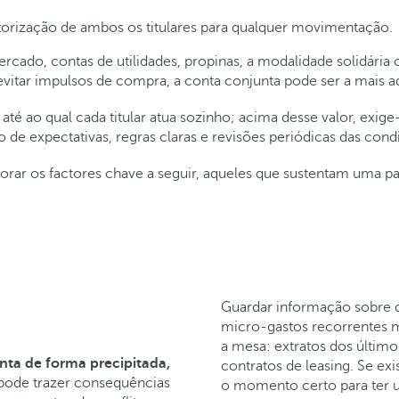
torização de ambos os titulares para qualquer movimentação.
cado, contas de utilidades, propinas, a modalidade solidária 
 evitar impulsos de compra, a conta conjunta pode ser a mais 
 até ao qual cada titular atua sozinho; acima desse valor, exi
de expectativas, regras claras e revisões periódicas das con
plorar os factores chave a seguir, aqueles que sustentam uma p
Guardar informação sobre d
micro‑gastos recorrentes m
a mesa: extratos dos últimos
nta de forma precipitada,
contratos de leasing. Se ex
ode trazer consequências
o momento certo para ter 